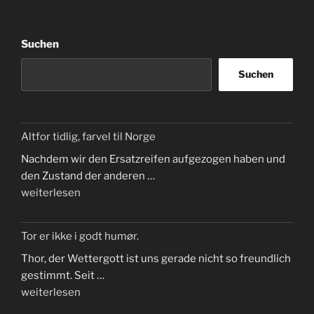
Suchen
Suchen
Altfor tidlig, farvel til Norge
Nachdem wir den Ersatzreifen aufgezogen haben und
den Zustand der anderen …
„Altfor
weiterlesen
tidlig,
farvel
Tor er ikke i godt humør.
til
Thor, der Wettergott ist uns gerade nicht so freundlich
Norge“
gestimmt. Seit …
„Tor
weiterlesen
er