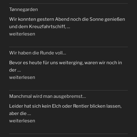
ikke
Tønnegarden
i
Wir konnten gestern Abend noch die Sonne genießen
godt
und dem Kreuzfahrtschiff, …
humør.“
„Tønnegarden“
weiterlesen
Wir haben die Runde voll…
Bevor es heute für uns weiterging, waren wir noch in
der …
„Wir
weiterlesen
haben
die
Manchmal wird man ausgebremst…
Runde
Leider hat sich kein Elch oder Rentier blicken lassen,
voll…“
aber die …
„Manchmal
weiterlesen
wird
man