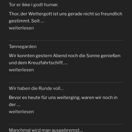
farvel
Tor er ikke i godt humør.
til
Thor, der Wettergott ist uns gerade nicht so freundlich
Norge“
gestimmt. Seit …
„Tor
weiterlesen
er
ikke
Tønnegarden
i
Wir konnten gestern Abend noch die Sonne genießen
godt
und dem Kreuzfahrtschiff, …
humør.“
„Tønnegarden“
weiterlesen
Wir haben die Runde voll…
Bevor es heute für uns weiterging, waren wir noch in
der …
„Wir
weiterlesen
haben
die
Manchmal wird man ausgebremst…