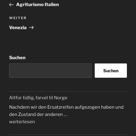
Beitrag
Agriturismo Italien
Nächster
WEITER
Beitrag
Venezia
Suchen
Suchen
Altfor tidlig, farvel til Norge
Nachdem wir den Ersatzreifen aufgezogen haben und
den Zustand der anderen …
„Altfor
weiterlesen
tidlig,