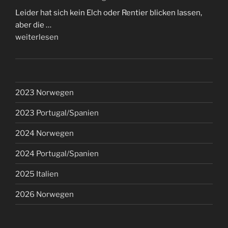
Runde
Leider hat sich kein Elch oder Rentier blicken lassen,
voll…“
aber die …
„Manchmal
weiterlesen
wird
man
ausgebremst…“
2023 Norwegen
2023 Portugal/Spanien
2024 Norwegen
2024 Portugal/Spanien
2025 Italien
2026 Norwegen