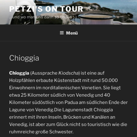
Zum
PETZI'S ON TOUR
Inhalt
…und wo man uns dann so findet! ;-)
springen
Menü
Chioggia
Chioggia
(Aussprache
Kiodscha
) ist eine auf
Holzpfählen erbaute Küstenstadt mit rund 50.000
Einwohnern im norditalienischen Venetien. Sie liegt
etwa 25 Kilometer südlich von Venedig und 40
Kilometer südöstlich von Padua am südlichen Ende der
Lagune von Venedig.Die Lagunenstadt Chioggia
erinnert mit ihren Inseln, Brücken und Kanälen an
Venedig, ist aber zum Glück nicht so touristisch wie die
ruhmreiche große Schwester.