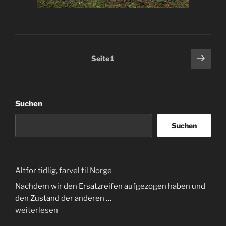
Seitennummerierung
Näch
Seite
1
Seit
der
Beiträge
Suchen
Suchen
Altfor tidlig, farvel til Norge
Nachdem wir den Ersatzreifen aufgezogen haben und
den Zustand der anderen …
„Altfor
weiterlesen
tidlig,