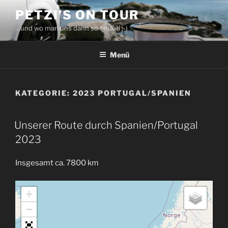
Zum
PETZI'S ON TOUR
Inhalt
…und wo man uns dann so findet! ;-)
springen
Menü
KATEGORIE:
2023 PORTUGAL/SPANIEN
Unserer Route durch Spanien/Portugal
2023
Insgesamt ca. 7800 km
+
−