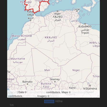
Leaflet
| Data ©
OpenStreetMap
contributors, Maps ©
OpenStreetMap
contributors,
CC-BY-SA
, Imagery ©
Mapbox