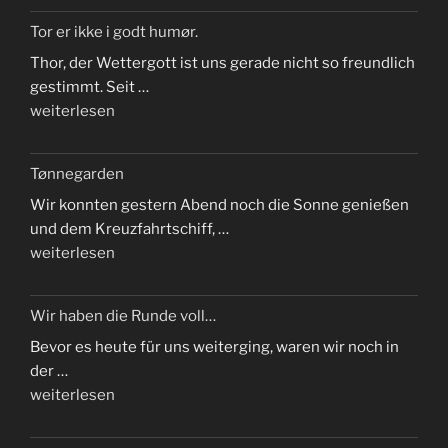
farvel
Tor er ikke i godt humør.
til
Thor, der Wettergott ist uns gerade nicht so freundlich
Norge“
gestimmt. Seit …
„Tor
weiterlesen
er
ikke
Tønnegarden
i
Wir konnten gestern Abend noch die Sonne genießen
godt
und dem Kreuzfahrtschiff, …
humør.“
„Tønnegarden“
weiterlesen
Wir haben die Runde voll…
Bevor es heute für uns weiterging, waren wir noch in
der …
„Wir
weiterlesen
haben
die