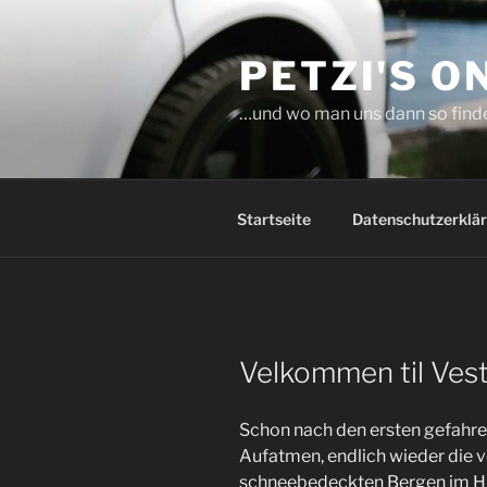
Zum
Inhalt
PETZI'S O
springen
…und wo man uns dann so findet
Startseite
Datenschutzerklä
Velkommen til Ves
Schon nach den ersten gefahre
Aufatmen, endlich wieder die v
schneebedeckten Bergen im Hin