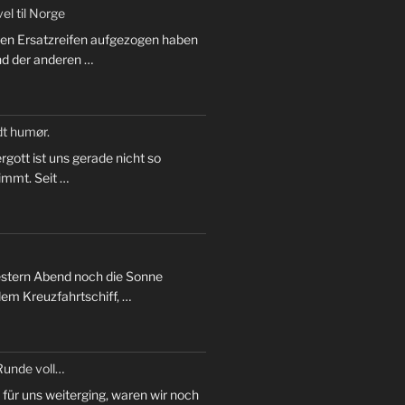
rvel til Norge
en Ersatzreifen aufgezogen haben
d der anderen …
dt humør.
rgott ist uns gerade nicht so
immt. Seit …
stern Abend noch die Sonne
em Kreuzfahrtschiff, …
Runde voll…
für uns weiterging, waren wir noch