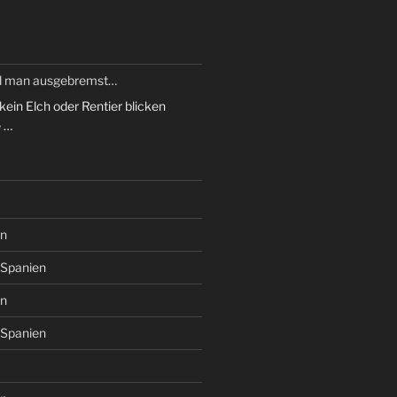
d man ausgebremst…
 kein Elch oder Rentier blicken
e …
“
n
/Spanien
n
/Spanien