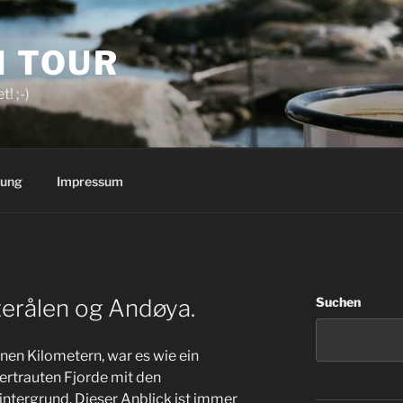
N TOUR
! ;-)
rung
Impressum
terålen og Andøya.
Suchen
nen Kilometern, war es wie ein
ertrauten Fjorde mit den
tergrund. Dieser Anblick ist immer