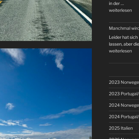
in der …
„Wir
weiterlesen
haben
die
Manchmal wir
Runde
voll…“
Leider hat sich
lassen, aber di
„Manchmal
weiterlesen
wird
man
ausgebremst…
2023 Norwege
2023 Portugal
2024 Norwege
2024 Portugal
2025 Italien