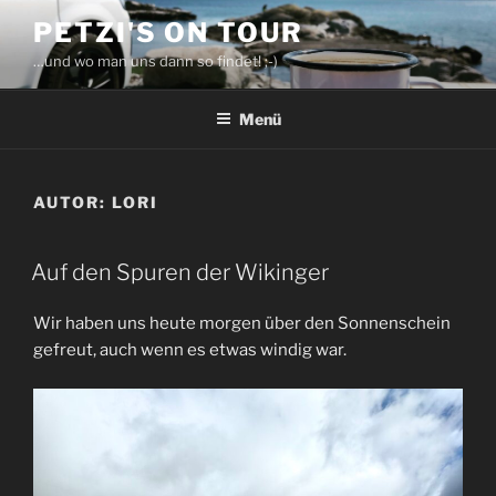
Zum
PETZI'S ON TOUR
Inhalt
…und wo man uns dann so findet! ;-)
springen
Menü
AUTOR:
LORI
Auf den Spuren der Wikinger
Wir haben uns heute morgen über den Sonnenschein
gefreut, auch wenn es etwas windig war.